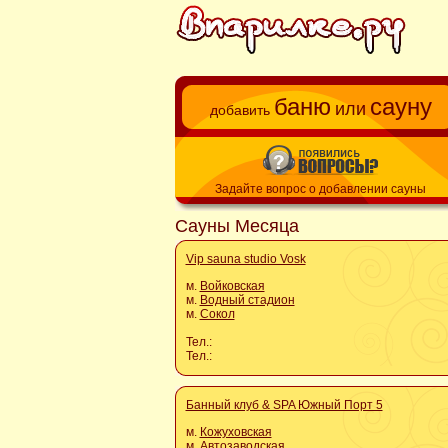
баню
сауну
или
добавить
Задайте вопрос о добавлении сауны
Сауны Месяца
Vip sauna studio Vosk
м.
Войковская
м.
Водный стадион
м.
Сокол
Тел.:
Тел.:
Банный клуб & SPA Южный Порт 5
м.
Кожуховская
м.
Автозаводская