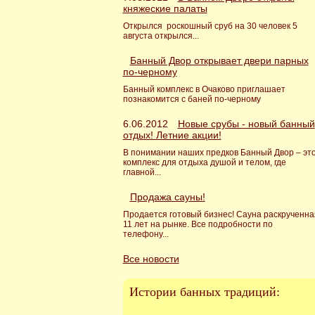
княжеские палаты
Открылся роскошный сруб на 30 человек 5
августа открылся...
Банный Двор открывает двери парных
по-черному
Банный комплекс в Очаково приглашает
познакомится с баней по-черному
6.06.2012
Новые срубы - новый банный
отдых! Летние акции!
В понимании наших предков Банный Двор – эт
комплекс для отдыха душой и телом, где
главной...
Продажа сауны!
Продается готовый бизнес! Сауна раскрученна
11 лет на рынке. Все подробности по
телефону...
Все новости
Истории банных традиций: