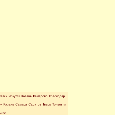
жевск Иркутск Казань Кемерово Краснодар
ну Рязань Самара Саратов Тверь Тольятти
анск