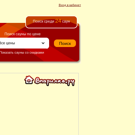
Вход в кабинет
24
Поиск среди
саун
Поиск сауны по цене
Показать сауны со скидками