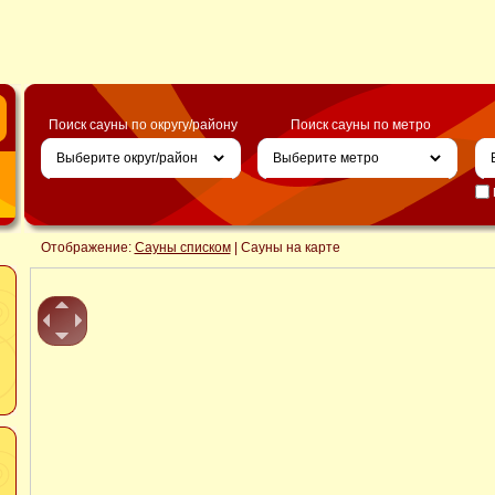
Поиск сауны по округу/району
Поиск сауны по метро
Отображение:
Сауны списком
| Сауны на карте