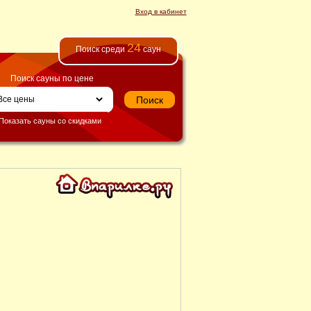
Вход в кабинет
24
Поиск среди
саун
Поиск сауны по цене
Показать сауны со скидками