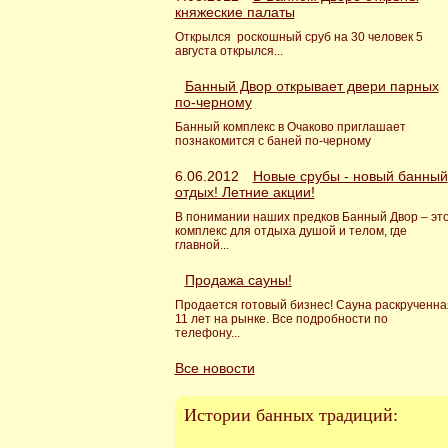
княжеские палаты
Открылся роскошный сруб на 30 человек 5
августа открылся...
Банный Двор открывает двери парных
по-черному
Банный комплекс в Очаково приглашает
познакомится с баней по-черному
6.06.2012
Новые срубы - новый банный
отдых! Летние акции!
В понимании наших предков Банный Двор – эт
комплекс для отдыха душой и телом, где
главной...
Продажа сауны!
Продается готовый бизнес! Сауна раскрученна
11 лет на рынке. Все подробности по
телефону...
Все новости
Истории банных традиций: