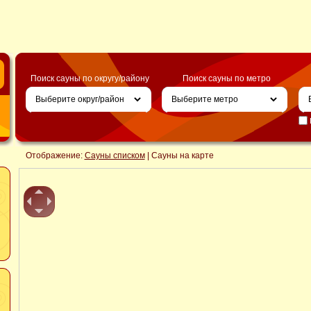
Поиск сауны по округу/району
Поиск сауны по метро
Отображение:
Сауны списком
| Сауны на карте