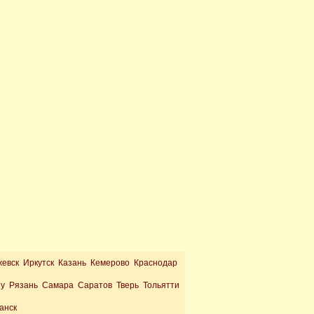
жевск Иркутск Казань Кемерово Краснодар
ну Рязань Самара Саратов Тверь Тольятти
анск