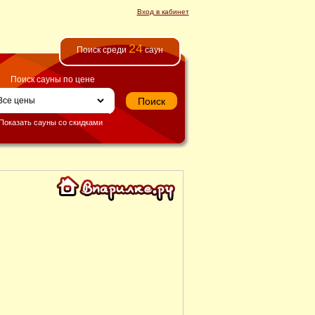
Вход в кабинет
24
Поиск среди
саун
Поиск сауны по цене
Показать сауны со скидками