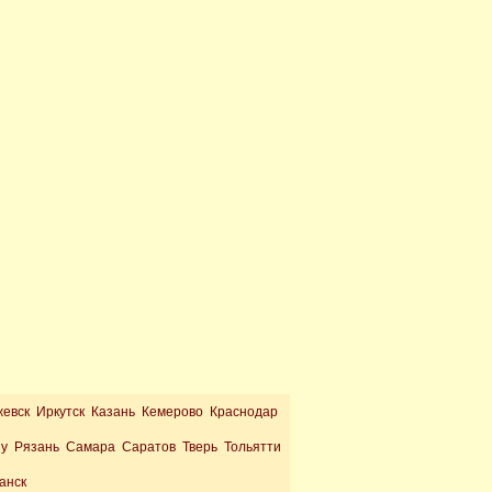
жевск Иркутск Казань Кемерово Краснодар
ну Рязань Самара Саратов Тверь Тольятти
анск