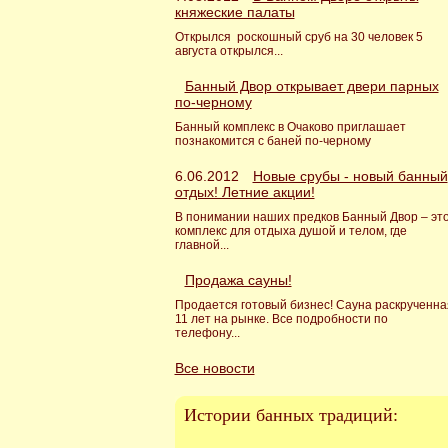
княжеские палаты
Открылся роскошный сруб на 30 человек 5
августа открылся...
Банный Двор открывает двери парных
по-черному
Банный комплекс в Очаково приглашает
познакомится с баней по-черному
6.06.2012
Новые срубы - новый банный
отдых! Летние акции!
В понимании наших предков Банный Двор – эт
комплекс для отдыха душой и телом, где
главной...
Продажа сауны!
Продается готовый бизнес! Сауна раскрученна
11 лет на рынке. Все подробности по
телефону...
Все новости
Истории банных традиций: