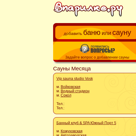
баню
сауну
или
добавить
Задайте вопрос о добавлении сауны
Сауны Месяца
Vip sauna studio Vosk
м.
Войковская
м.
Водный стадион
м.
Сокол
Тел.:
Тел.:
Банный клуб & SPA Южный Порт 5
м.
Кожуховская
м.
Автозаводская