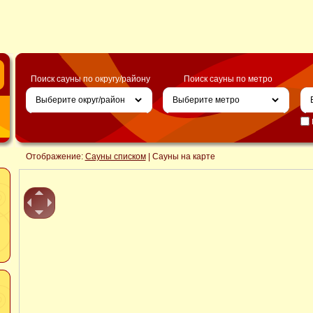
Поиск сауны по округу/району
Поиск сауны по метро
Отображение:
Сауны списком
| Сауны на карте