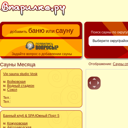
баню
сауну
или
добавить
Поиск сауны по округу
Задайте вопрос о добавлении сауны
Сауны Месяца
Отображение:
Сауны с
Vip sauna studio Vosk
м.
Войковская
м.
Водный стадион
м.
Сокол
Тел.:
Тел.:
Банный клуб & SPA Южный Порт 5
м.
Кожуховская
м.
Автозаводская