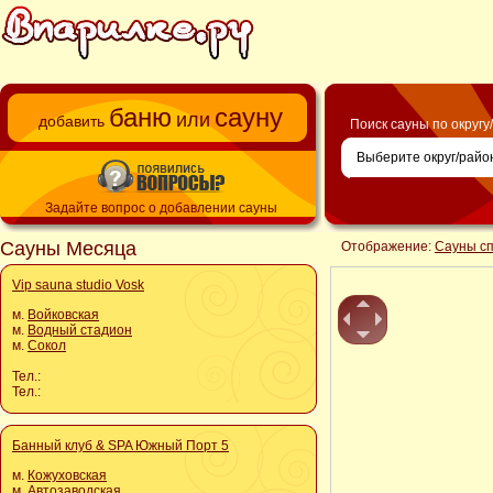
баню
сауну
или
добавить
Поиск сауны по округу
Задайте вопрос о добавлении сауны
Сауны Месяца
Отображение:
Сауны с
Vip sauna studio Vosk
м.
Войковская
м.
Водный стадион
м.
Сокол
Тел.:
Тел.:
Банный клуб & SPA Южный Порт 5
м.
Кожуховская
м.
Автозаводская