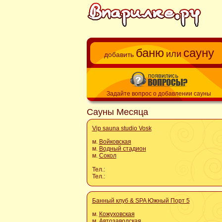
баню
сауну
или
добавить
Задайте вопрос о добавлении сауны
Сауны Месяца
Vip sauna studio Vosk
м.
Войковская
м.
Водный стадион
м.
Сокол
Тел.:
Тел.:
Банный клуб & SPA Южный Порт 5
м.
Кожуховская
м.
Автозаводская