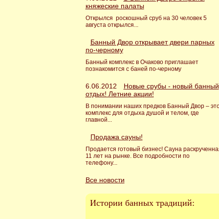
княжеские палаты
Открылся роскошный сруб на 30 человек 5
августа открылся...
Банный Двор открывает двери парных
по-черному
Банный комплекс в Очаково приглашает
познакомится с баней по-черному
6.06.2012
Новые срубы - новый банный
отдых! Летние акции!
В понимании наших предков Банный Двор – эт
комплекс для отдыха душой и телом, где
главной...
Продажа сауны!
Продается готовый бизнес! Сауна раскрученна
11 лет на рынке. Все подробности по
телефону...
Все новости
Истории банных традиций: