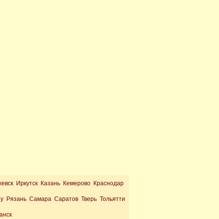
жевск Иркутск Казань Кемерово Краснодар
ну Рязань Самара Саратов Тверь Тольятти
анск