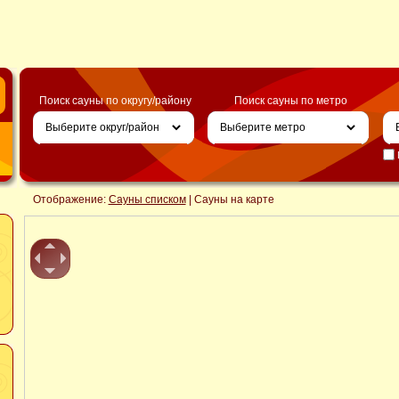
Поиск сауны по округу/району
Поиск сауны по метро
Отображение:
Сауны списком
| Сауны на карте