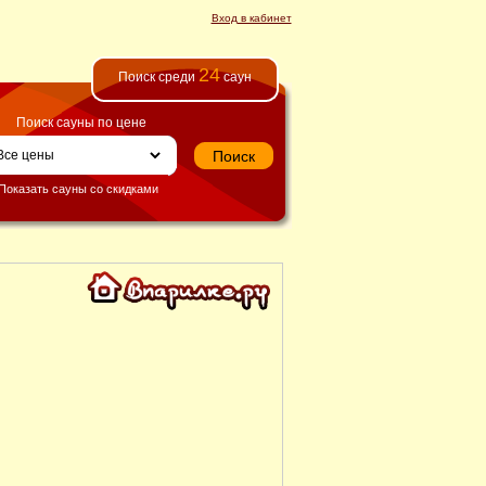
Вход в кабинет
24
Поиск среди
саун
Поиск сауны по цене
Показать сауны со скидками