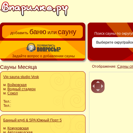
баню
сауну
или
добавить
Поиск сауны по округу
Задайте вопрос о добавлении сауны
Сауны Месяца
Отображение:
Сауны с
Vip sauna studio Vosk
м.
Войковская
м.
Водный стадион
м.
Сокол
Тел.:
Тел.:
Банный клуб & SPA Южный Порт 5
м.
Кожуховская
м.
Автозаводская