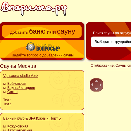
баню
сауну
или
добавить
Поиск сауны по округу
Задайте вопрос о добавлении сауны
Сауны Месяца
Отображение:
Сауны с
Vip sauna studio Vosk
м.
Войковская
м.
Водный стадион
м.
Сокол
Тел.:
Тел.:
Банный клуб & SPA Южный Порт 5
м.
Кожуховская
м.
Автозаводская