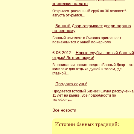
княжеские палаты
Открылся роскошный сруб на 30 человек 5
августа открылся...
Банный Двор открывает двери парных
по-черному
Банный комплекс в Очаково приглашает
познакомится с баней по-черному
6.06.2012
Новые срубы - новый банный
отдых! Летние акции!
В понимании наших предков Банный Двор – эт
комплекс для отдыха душой и телом, где
главной...
Продажа сауны!
Продается готовый бизнес! Сауна раскрученна
11 лет на рынке. Все подробности по
телефону...
Все новости
Истории банных традиций: