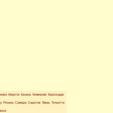
жевск Иркутск Казань Кемерово Краснодар
ну Рязань Самара Саратов Тверь Тольятти
анск