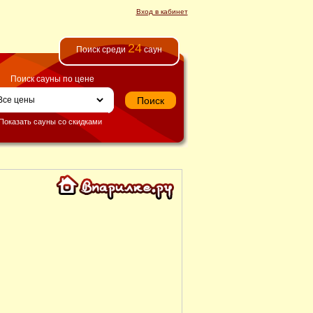
Вход в кабинет
24
Поиск среди
саун
Поиск сауны по цене
Показать сауны со скидками