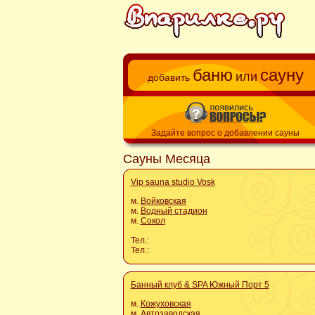
баню
сауну
или
добавить
Задайте вопрос о добавлении сауны
Сауны Месяца
Vip sauna studio Vosk
м.
Войковская
м.
Водный стадион
м.
Сокол
Тел.:
Тел.:
Банный клуб & SPA Южный Порт 5
м.
Кожуховская
м.
Автозаводская