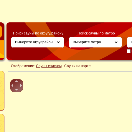
Поиск сауны по округу/району
Поиск сауны по метро
Отображение:
Сауны списком
| Сауны на карте