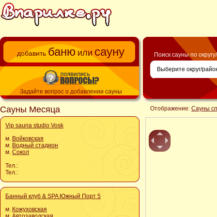
баню
сауну
или
добавить
Поиск сауны по округу
Задайте вопрос о добавлении сауны
Сауны Месяца
Отображение:
Сауны с
Vip sauna studio Vosk
м.
Войковская
м.
Водный стадион
м.
Сокол
Тел.:
Тел.:
Банный клуб & SPA Южный Порт 5
м.
Кожуховская
м.
Автозаводская