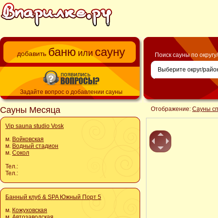
баню
сауну
или
добавить
Поиск сауны по округу
Задайте вопрос о добавлении сауны
Сауны Месяца
Отображение:
Сауны с
Vip sauna studio Vosk
м.
Войковская
м.
Водный стадион
м.
Сокол
Тел.:
Тел.:
Банный клуб & SPA Южный Порт 5
м.
Кожуховская
м.
Автозаводская