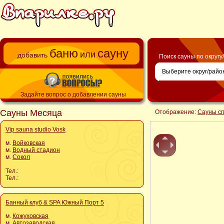
баню
сауну
или
добавить
Поиск сауны по округу
Задайте вопрос о добавлении сауны
Сауны Месяца
Отображение:
Сауны с
Vip sauna studio Vosk
м.
Войковская
м.
Водный стадион
м.
Сокол
Тел.:
Тел.:
Банный клуб & SPA Южный Порт 5
м.
Кожуховская
м.
Автозаводская