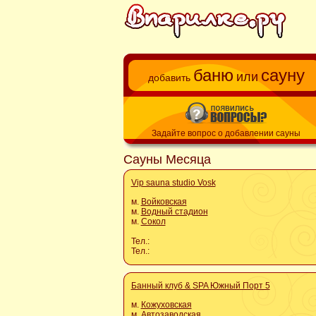
баню
сауну
или
добавить
Задайте вопрос о добавлении сауны
Сауны Месяца
Vip sauna studio Vosk
м.
Войковская
м.
Водный стадион
м.
Сокол
Тел.:
Тел.:
Банный клуб & SPA Южный Порт 5
м.
Кожуховская
м.
Автозаводская