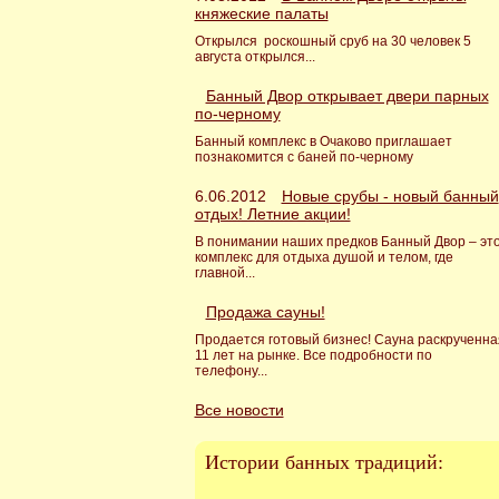
княжеские палаты
Открылся роскошный сруб на 30 человек 5
августа открылся...
Банный Двор открывает двери парных
по-черному
Банный комплекс в Очаково приглашает
познакомится с баней по-черному
6.06.2012
Новые срубы - новый банный
отдых! Летние акции!
В понимании наших предков Банный Двор – эт
комплекс для отдыха душой и телом, где
главной...
Продажа сауны!
Продается готовый бизнес! Сауна раскрученна
11 лет на рынке. Все подробности по
телефону...
Все новости
Истории банных традиций: