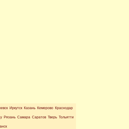
жевск Иркутск Казань Кемерово Краснодар
ну Рязань Самара Саратов Тверь Тольятти
анск