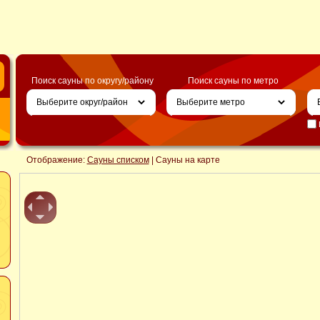
Поиск сауны по округу/району
Поиск сауны по метро
Отображение:
Сауны списком
| Сауны на карте