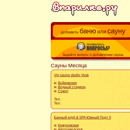
баню
сауну
или
добавить
Задайте вопрос о добавлении сауны
Сауны Месяца
Vip sauna studio Vosk
м.
Войковская
м.
Водный стадион
м.
Сокол
Тел.:
Тел.:
Банный клуб & SPA Южный Порт 5
м.
Кожуховская
м.
Автозаводская