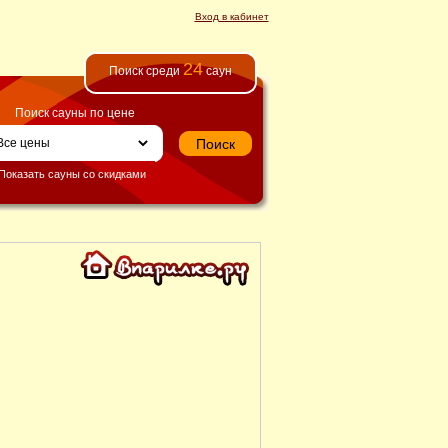
Вход в кабинет
24
Поиск среди
саун
Поиск сауны по цене
Показать сауны со скидками