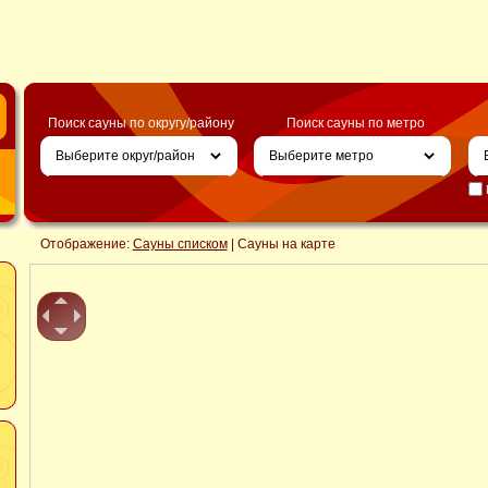
Поиск сауны по округу/району
Поиск сауны по метро
Отображение:
Сауны списком
| Сауны на карте