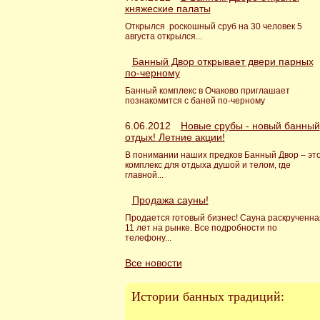
княжеские палаты
Открылся роскошный сруб на 30 человек 5
августа открылся...
Банный Двор открывает двери парных
по-черному
Банный комплекс в Очаково приглашает
познакомится с баней по-черному
6.06.2012
Новые срубы - новый банный
отдых! Летние акции!
В понимании наших предков Банный Двор – эт
комплекс для отдыха душой и телом, где
главной...
Продажа сауны!
Продается готовый бизнес! Сауна раскрученна
11 лет на рынке. Все подробности по
телефону...
Все новости
Истории банных традиций: