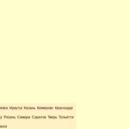
жевск Иркутск Казань Кемерово Краснодар
ну Рязань Самара Саратов Тверь Тольятти
анск