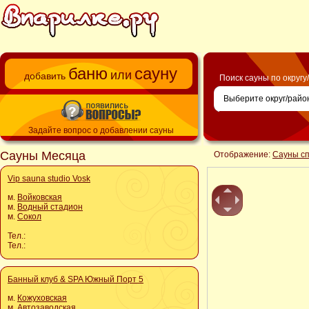
баню
сауну
или
добавить
Поиск сауны по округу
Задайте вопрос о добавлении сауны
Сауны Месяца
Отображение:
Сауны с
Vip sauna studio Vosk
м.
Войковская
м.
Водный стадион
м.
Сокол
Тел.:
Тел.:
Банный клуб & SPA Южный Порт 5
м.
Кожуховская
м.
Автозаводская