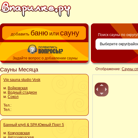
баню
сауну
или
добавить
Поиск сауны по округу
Задайте вопрос о добавлении сауны
Сауны Месяца
Отображение:
Сауны с
Vip sauna studio Vosk
м.
Войковская
м.
Водный стадион
м.
Сокол
Тел.:
Тел.:
Банный клуб & SPA Южный Порт 5
м.
Кожуховская
м.
Автозаводская