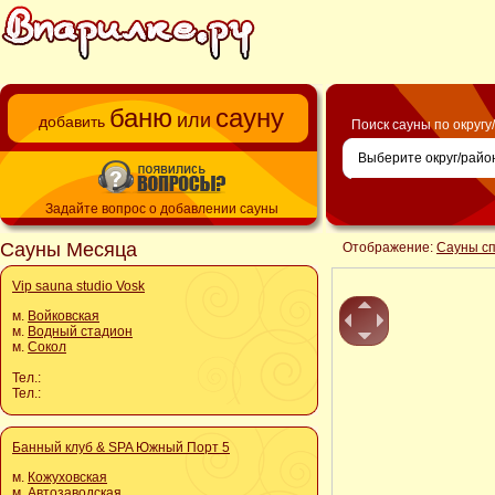
баню
сауну
или
добавить
Поиск сауны по округу
Задайте вопрос о добавлении сауны
Сауны Месяца
Отображение:
Сауны с
Vip sauna studio Vosk
м.
Войковская
м.
Водный стадион
м.
Сокол
Тел.:
Тел.:
Банный клуб & SPA Южный Порт 5
м.
Кожуховская
м.
Автозаводская