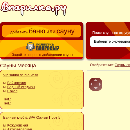
баню
сауну
или
добавить
Поиск сауны по округу
Задайте вопрос о добавлении сауны
Сауны Месяца
Отображение:
Сауны с
Vip sauna studio Vosk
м.
Войковская
м.
Водный стадион
м.
Сокол
Тел.:
Тел.:
Банный клуб & SPA Южный Порт 5
м.
Кожуховская
м.
Автозаводская