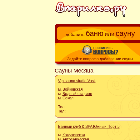
баню
сауну
или
добавить
Задайте вопрос о добавлении сауны
Сауны Месяца
Vip sauna studio Vosk
м.
Войковская
м.
Водный стадион
м.
Сокол
Тел.:
Тел.:
Банный клуб & SPA Южный Порт 5
м.
Кожуховская
м.
Автозаводская