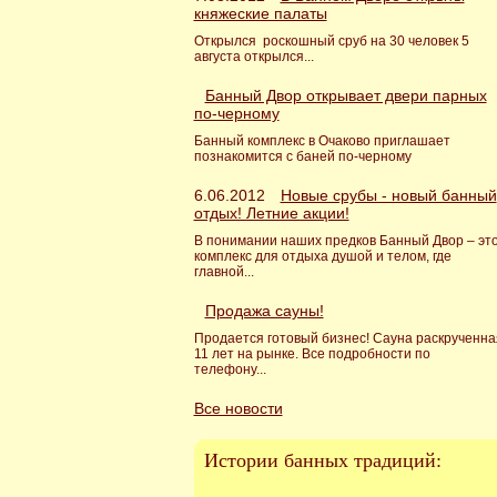
княжеские палаты
Открылся роскошный сруб на 30 человек 5
августа открылся...
Банный Двор открывает двери парных
по-черному
Банный комплекс в Очаково приглашает
познакомится с баней по-черному
6.06.2012
Новые срубы - новый банный
отдых! Летние акции!
В понимании наших предков Банный Двор – эт
комплекс для отдыха душой и телом, где
главной...
Продажа сауны!
Продается готовый бизнес! Сауна раскрученна
11 лет на рынке. Все подробности по
телефону...
Все новости
Истории банных традиций: