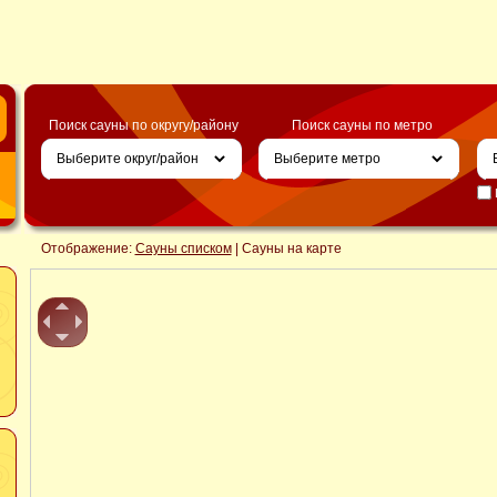
Поиск сауны по округу/району
Поиск сауны по метро
Отображение:
Сауны списком
| Сауны на карте