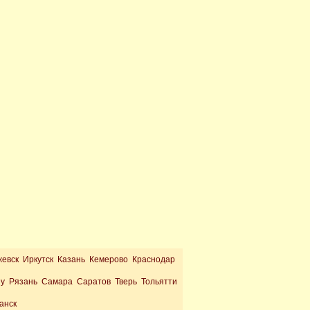
жевск Иркутск Казань Кемерово Краснодар
ну Рязань Самара Саратов Тверь Тольятти
анск