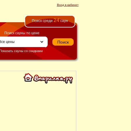
Вход в кабинет
24
Поиск среди
саун
Поиск сауны по цене
Показать сауны со скидками