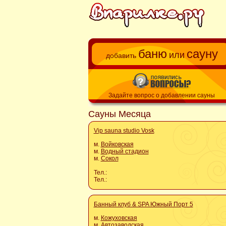
баню
сауну
или
добавить
Задайте вопрос о добавлении сауны
Сауны Месяца
Vip sauna studio Vosk
м.
Войковская
м.
Водный стадион
м.
Сокол
Тел.:
Тел.:
Банный клуб & SPA Южный Порт 5
м.
Кожуховская
м.
Автозаводская