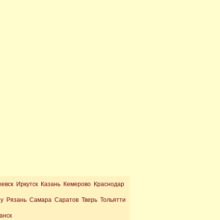
жевск Иркутск Казань Кемерово Краснодар
ну Рязань Самара Саратов Тверь Тольятти
анск