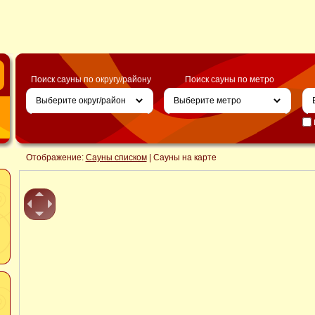
Поиск сауны по округу/району
Поиск сауны по метро
Отображение:
Сауны списком
| Сауны на карте