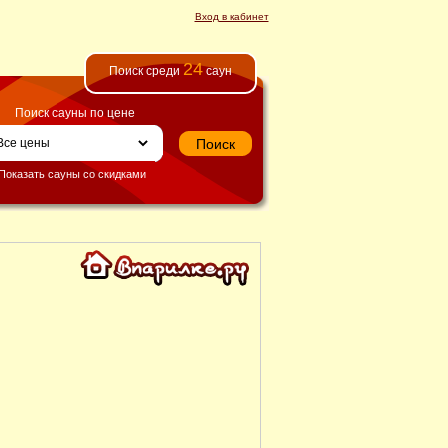
Вход в кабинет
24
Поиск среди
саун
Поиск сауны по цене
Показать сауны со скидками