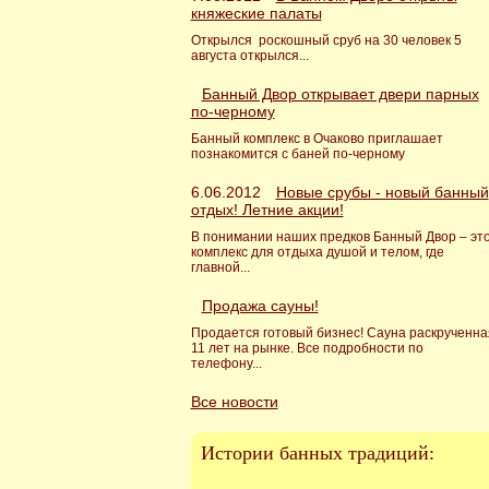
княжеские палаты
Открылся роскошный сруб на 30 человек 5
августа открылся...
Банный Двор открывает двери парных
по-черному
Банный комплекс в Очаково приглашает
познакомится с баней по-черному
6.06.2012
Новые срубы - новый банный
отдых! Летние акции!
В понимании наших предков Банный Двор – эт
комплекс для отдыха душой и телом, где
главной...
Продажа сауны!
Продается готовый бизнес! Сауна раскрученна
11 лет на рынке. Все подробности по
телефону...
Все новости
Истории банных традиций: