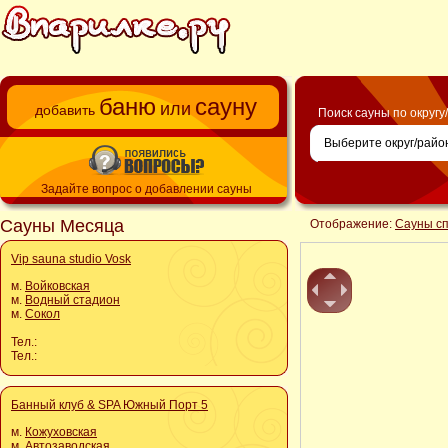
баню
сауну
или
добавить
Поиск сауны по округу
Задайте вопрос о добавлении сауны
Сауны Месяца
Отображение:
Сауны с
Vip sauna studio Vosk
м.
Войковская
м.
Водный стадион
м.
Сокол
Тел.:
Тел.:
Банный клуб & SPA Южный Порт 5
м.
Кожуховская
м.
Автозаводская