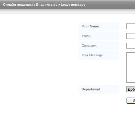
Онлайн поддержка Впарилке.ру » Leave message
Your Name:
Email:
Company:
Your Message:
Department: