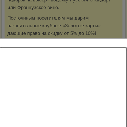
или Французское вино.
Постоянным посетителям мы дарим
накопительные клубные «Золотые карты»
дающие право на скидку от 5% до 10%!
Дополнительно по картам Вы получаете подарок
при посещении нашего клуба в свой день
рождения, на праздники 23 февраля и 8 марта.
Внимание!!!!
Разрешается приносить только спиртные
напитки кроме пива.
Специальные часы: Для влюбленных пар с
понедельника по пятницу с 10:00 утра до 17:00
вечера – 1000 рублей в час. (скидки по
клубным картам не действуют)
Стоимость аренды: