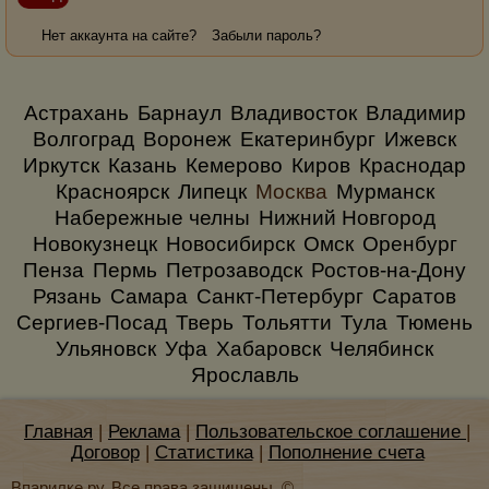
Нет аккаунта на сайте?
Забыли пароль?
Астрахань
Барнаул
Владивосток
Владимир
Волгоград
Воронеж
Екатеринбург
Ижевск
Иркутск
Казань
Кемерово
Киров
Краснодар
Красноярск
Липецк
Москва
Мурманск
Набережные челны
Нижний Новгород
Новокузнецк
Новосибирск
Омск
Оренбург
Пенза
Пермь
Петрозаводск
Ростов-на-Дону
Рязань
Самара
Санкт-Петербург
Саратов
Сергиев-Посад
Тверь
Тольятти
Тула
Тюмень
Ульяновск
Уфа
Хабаровск
Челябинск
Ярославль
Главная
|
Реклама
|
Пользовательское соглашение
|
Договор
|
Статистика
|
Пополнение счета
Впарилке.ру. Все права защищены. ©