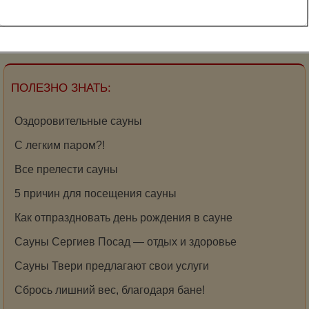
Как париться в офуро?
ПОЛЕЗНО ЗНАТЬ:
Оздоровительные сауны
С легким паром?!
Все прелести сауны
5 причин для посещения сауны
Как отпраздновать день рождения в сауне
Сауны Сергиев Посад — отдых и здоровье
Сауны Твери предлагают свои услуги
Сбрось лишний вес, благодаря бане!