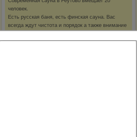
Современная сауна в Реутово вмещает 20
человек.
Есть русская баня, есть финская сауна. Вас
всегда ждут чистота и порядок а также внимание
со стороны персонала. Ждем вас в гости!!!
В будни с понедельник по четверг стоимость 1500
тысячи рублей за час.
В выходные пятница, суббота и воскресенье 1700
рублей за час.
Сауна Омега в Реутово. Отзывы о заведении!
Вы можете указать рейтинг или оставить озыв о
заведении