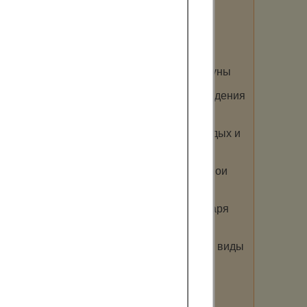
С легким паром?!
Все прелести сауны
5 причин для посещения сауны
Как отпраздновать день рождения
в сауне
Сауны Сергиев Посад — отдых и
здоровье
Сауны Твери предлагают свои
услуги
Сбрось лишний вес, благодаря
бане!
Сауны Уфы предлагают все виды
популярных бань
Сауны Санкт-Петербурга —
здоровый образ жизни