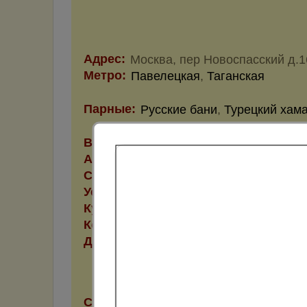
Адрес:
Москва, пер Новоспасский д.1
Метро:
Павелецкая
,
Таганская
Парные:
Русские бани
,
Турецкий хам
Вместимость парной:
10 чел.
Аква-зона:
Подогрев
,
Фильтрация
Стоянка:
Стоянка
Услуги:
Банные принадлежности, Бан
Кухня:
Ресторан
Комнаты отдыха:
4
Для Вас:
SPA-терапия, Аудио-видео, 
кинотеатр, Кабельное телев
Спутниковое ТВ, Стрип-под
Стоимость:
1 час от 5500 до 0 руб.