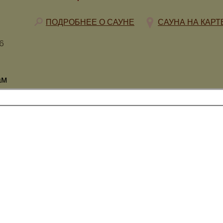
ПОДРОБНЕЕ О САУНЕ
САУНА НА КАРТ
6
ам
щик, Веники
Банкетный зал, Бильярд Русский, Дартс, Домашний
идение, Караоке, Настольный теннис, Солярий,
иум