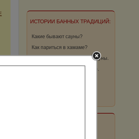
Е
ИСТОРИИ БАННЫХ ТРАДИЦИЙ:
Какие бывают сауны?
Как париться в хамаме?
Эффект от инфракрасной сауны.
Отдых в общественной бане.
Почему мы любим баню?
Как париться в офуро?
ПОЛЕЗНО ЗНАТЬ:
Оздоровительные сауны