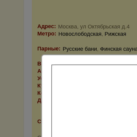
Адрес:
Москва, ул Октябрьская д.4
Метро:
Новослободская
,
Рижская
Парные:
Русские бани
,
Финская саун
Вместимость парной:
8 чел.
Аква-зона:
Фильтрация
Услуги:
Банщик, Веники
Кухня:
Бар, Домашняя, Европейская,
Комнаты отдыха:
2
Для Вас:
Аудио-видео, Гостиная, Каб
теннис, Спутниковое ТВ
Стоимость:
1 час от 800 до 1000 руб.