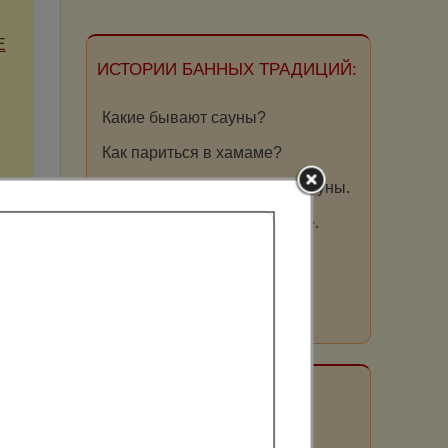
Е
ИСТОРИИ БАННЫХ ТРАДИЦИЙ:
Какие бывают сауны?
Как париться в хамаме?
Эффект от инфракрасной сауны.
Отдых в общественной бане.
Почему мы любим баню?
Как париться в офуро?
ПОЛЕЗНО ЗНАТЬ:
Оздоровительные сауны