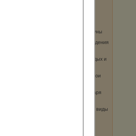
С легким паром?!
Все прелести сауны
5 причин для посещения сауны
Как отпраздновать день рождения
в сауне
Сауны Сергиев Посад — отдых и
здоровье
Сауны Твери предлагают свои
услуги
Сбрось лишний вес, благодаря
бане!
Сауны Уфы предлагают все виды
популярных бань
Сауны Санкт-Петербурга —
здоровый образ жизни